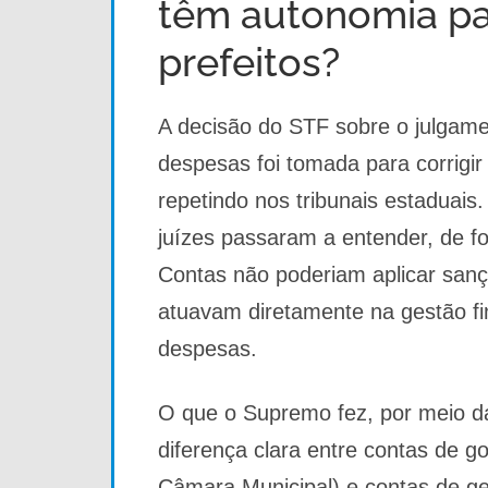
têm autonomia par
prefeitos?
A decisão do STF sobre o julgame
despesas foi tomada para corrigir
repetindo nos tribunais estaduai
juízes passaram a entender, de f
Contas não poderiam aplicar san
atuavam diretamente na gestão f
despesas.
O que o Supremo fez, por meio d
diferença clara entre contas de g
Câmara Municipal) e contas de g