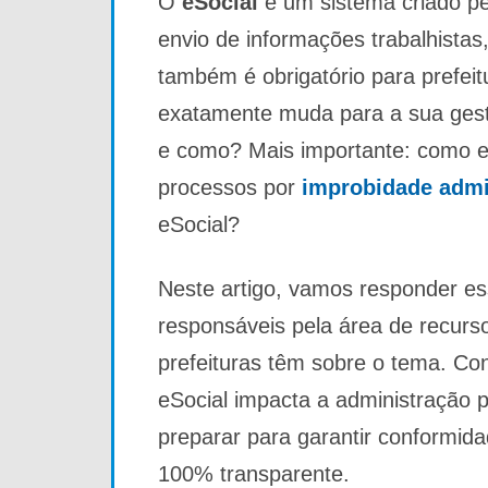
O
eSocial
é um sistema criado pel
envio de informações trabalhistas, 
também é obrigatório para prefeit
exatamente muda para a sua gest
e como? Mais importante: como evi
processos por
improbidade admi
eSocial?
Neste artigo, vamos responder es
responsáveis pela área de recurs
prefeituras têm sobre o tema. Con
eSocial impacta a administração p
preparar para garantir conformid
100% transparente.