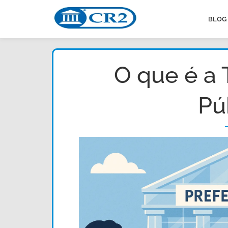
BLOG
O que é a 
Pú