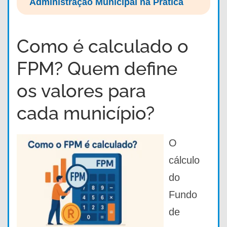
Administração Municipal na Prática
Como é calculado o
FPM? Quem define
os valores para
cada município?
O
cálculo
do
Fundo
de