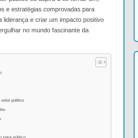
osos e estratégias comprovadas para
a liderança e criar um impacto positivo
ergulhar no mundo fascinante da
o
 setor público
nho
o
 setor público