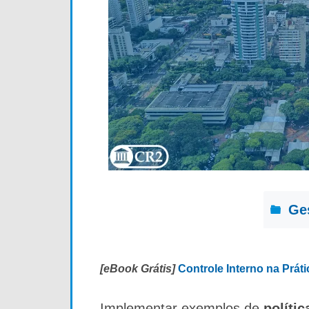
Ge
[eBook Grátis]
Controle Interno na Prát
Implementar exemplos de
polític